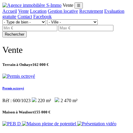
Vente
☰
Accueil
Vente
Location
Gestion locative
Recrutement
Evaluation
gratuite
Contact
Facebook
Rechercher
Vente
Terrain à Onhaye
162 000 €
Permis octroyé
Réf : 600/1023
220 m²
2 470 m²
Maison à Waulsort
155 000 €