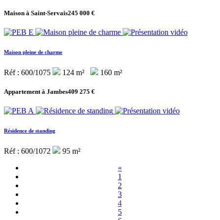
Maison à Saint-Servais
245 000 €
Maison pleine de charme
Réf : 600/1075
124 m²
160 m²
Appartement à Jambes
409 275 €
Résidence de standing
Réf : 600/1072
95 m²
«
1
2
3
4
5