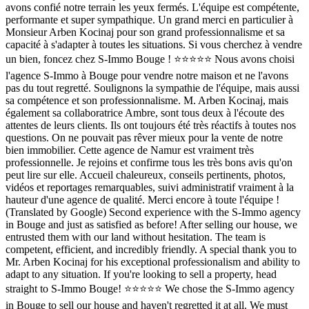
avons confié notre terrain les yeux fermés. L'équipe est compétente,
performante et super sympathique. Un grand merci en particulier à
Monsieur Arben Kocinaj pour son grand professionnalisme et sa
capacité à s'adapter à toutes les situations. Si vous cherchez à vendre
un bien, foncez chez S-Immo Bouge ! ⭐⭐⭐⭐⭐ Nous avons choisi
l'agence S-Immo à Bouge pour vendre notre maison et ne l'avons
pas du tout regretté. Soulignons la sympathie de l'équipe, mais aussi
sa compétence et son professionnalisme. M. Arben Kocinaj, mais
également sa collaboratrice Ambre, sont tous deux à l'écoute des
attentes de leurs clients. Ils ont toujours été très réactifs à toutes nos
questions. On ne pouvait pas rêver mieux pour la vente de notre
bien immobilier. Cette agence de Namur est vraiment très
professionnelle. Je rejoins et confirme tous les très bons avis qu'on
peut lire sur elle. Accueil chaleureux, conseils pertinents, photos,
vidéos et reportages remarquables, suivi administratif vraiment à la
hauteur d'une agence de qualité. Merci encore à toute l'équipe !
(Translated by Google) Second experience with the S-Immo agency
in Bouge and just as satisfied as before! After selling our house, we
entrusted them with our land without hesitation. The team is
competent, efficient, and incredibly friendly. A special thank you to
Mr. Arben Kocinaj for his exceptional professionalism and ability to
adapt to any situation. If you're looking to sell a property, head
straight to S-Immo Bouge! ⭐⭐⭐⭐⭐ We chose the S-Immo agency
in Bouge to sell our house and haven't regretted it at all. We must