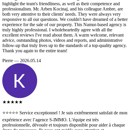
highlight the team's friendliness, as well as their competence and
professionalism. Mr. Arben Kocinaj, and his colleague Ambre, are
both very attentive to their clients' needs. They were always very
responsive to all our questions. We couldn't have dreamed of a better
experience for the sale of our property. This Namur-based agency is
truly highly professional. I wholeheartedly agree with all the
excellent reviews I've read about them. A warm welcome, relevant
advice, outstanding photos, videos and reports, and administrative
follow-up that truly lives up to the standards of a top-quality agency.
Thank you again to the entire team!
Pierre — 2026.05.14
★★★★★
⭐️⭐️⭐️⭐️⭐️ Service exceptionnel ! Je suis extrêmement satisfait de mon
expérience avec l’agence S-IMMO. L’équipe est très
professionnelle, dévouée et toujours disponible pour aider à chaque