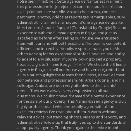
notre bien immobilier. Cette agence de Namur est vraiment
très professionnelle. Je rejoins et confirme tous les très bons
avis qu'on peut lire sur elle. Accueil chaleureux, conseils
pertinents, photos, vidéos et reportages remarquables, suivi
administratif vraiment à la hauteur d'une agence de qualité.
Merci encore à toute l'équipe ! (Translated by Google) Second
experience with the S-Immo agency in Bouge and just as
satisfied as before! After selling our house, we entrusted
them with our land without hesitation. The team is competent,
efficient, and incredibly friendly. A special thank you to Mr.
Arben Kocinaj for his exceptional professionalism and ability
to adapt to any situation. If you're looking to sell a property,
head straight to S-Immo Bouge! ⭐⭐⭐⭐⭐ We chose the S-Immo
agency in Bouge to sell our house and haven't regretted it at
all. We must highlight the team's friendliness, as well as their
competence and professionalism. Mr. Arben Kocinaj, and his
colleague Ambre, are both very attentive to their clients'
needs. They were always very responsive to all our
questions. We couldn't have dreamed of a better experience
for the sale of our property. This Namur-based agency is truly
highly professional. I wholeheartedly agree with all the
excellent reviews I've read about them. A warm welcome,
relevant advice, outstanding photos, videos and reports, and
administrative follow-up that truly lives up to the standards of
a top-quality agency. Thank you again to the entire team!