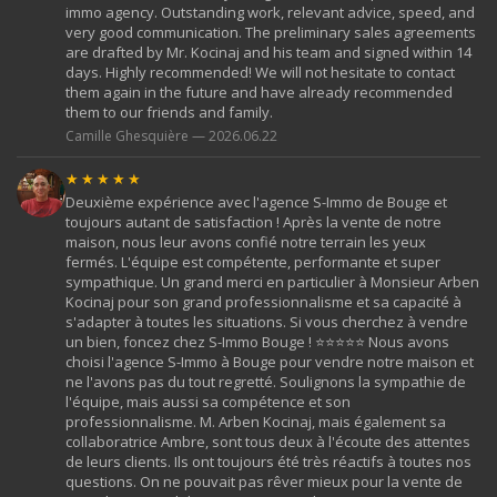
immo agency. Outstanding work, relevant advice, speed, and
very good communication. The preliminary sales agreements
are drafted by Mr. Kocinaj and his team and signed within 14
days. Highly recommended! We will not hesitate to contact
them again in the future and have already recommended
them to our friends and family.
Camille Ghesquière — 2026.06.22
★★★★★
Deuxième expérience avec l'agence S-Immo de Bouge et
toujours autant de satisfaction ! Après la vente de notre
maison, nous leur avons confié notre terrain les yeux
fermés. L'équipe est compétente, performante et super
sympathique. Un grand merci en particulier à Monsieur Arben
Kocinaj pour son grand professionnalisme et sa capacité à
s'adapter à toutes les situations. Si vous cherchez à vendre
un bien, foncez chez S-Immo Bouge ! ⭐⭐⭐⭐⭐ Nous avons
choisi l'agence S-Immo à Bouge pour vendre notre maison et
ne l'avons pas du tout regretté. Soulignons la sympathie de
l'équipe, mais aussi sa compétence et son
professionnalisme. M. Arben Kocinaj, mais également sa
collaboratrice Ambre, sont tous deux à l'écoute des attentes
de leurs clients. Ils ont toujours été très réactifs à toutes nos
questions. On ne pouvait pas rêver mieux pour la vente de