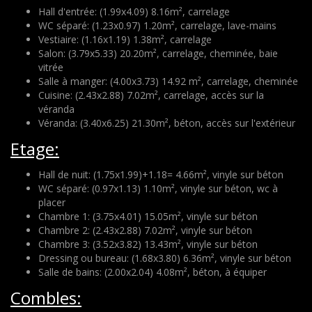
Hall d'entrée: (1.99x4.09) 8.16m², carrelage
WC séparé: (1.23x0.97) 1.20m², carrelage, lave-mains
Vestiaire: (1.16x1.19) 1.38m², carrelage
Salon: (3.79x5.33) 20.20m², carrelage, cheminée, baie
vitrée
Salle à manger: (4.00x3.73) 14.92 m², carrelage, cheminée
Cuisine: (2.43x2.88) 7.02m², carrelage, accès sur la
véranda
Véranda: (3.40x6.25) 21.30m², béton, accès sur l'extérieur
Etage:
Hall de nuit: (1.75x1.99)+1.18= 4.66m², vinyle sur béton
WC séparé: (0.97x1.13) 1.10m², vinyle sur béton, wc à
placer
Chambre 1: (3.75x4.01) 15.05m², vinyle sur béton
Chambre 2: (2.43x2.88) 7.02m², vinyle sur béton
Chambre 3: (3.52x3.82) 13.43m², vinyle sur béton
Dressing ou bureau: (1.68x3.80) 6.36m², vinyle sur béton
Salle de bains: (2.00x2.04) 4.08m², béton, à équiper
Combles: