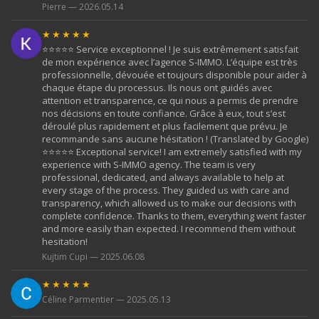
Pierre — 2026.05.14
★★★★★
⭐️⭐️⭐️⭐️⭐️ Service exceptionnel ! Je suis extrêmement satisfait
de mon expérience avec l’agence S-IMMO. L’équipe est très
professionnelle, dévouée et toujours disponible pour aider à
chaque étape du processus. Ils nous ont guidés avec
attention et transparence, ce qui nous a permis de prendre
nos décisions en toute confiance. Grâce à eux, tout s’est
déroulé plus rapidement et plus facilement que prévu. Je
recommande sans aucune hésitation ! (Translated by Google)
⭐️⭐️⭐️⭐️⭐️ Exceptional service! I am extremely satisfied with my
experience with S-IMMO agency. The team is very
professional, dedicated, and always available to help at
every stage of the process. They guided us with care and
transparency, which allowed us to make our decisions with
complete confidence. Thanks to them, everything went faster
and more easily than expected. I recommend them without
hesitation!
Kujtim Cupi — 2025.06.08
★★★★★
Céline Parmentier — 2025.05.13