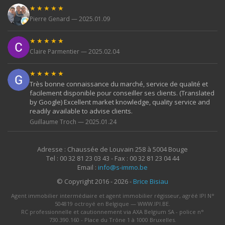
★★★★★
Pierre Genard — 2025.01.09
★★★★★
Claire Parmentier — 2025.02.04
★★★★★
Très bonne connaissance du marché, service de qualité et
facilement disponible pour conseiller ses clients. (Translated
by Google) Excellent market knowledge, quality service and
readily available to advise clients.
Guillaume Troch — 2025.01.24
Adresse : Chaussée de Louvain 258 à 5004 Bouge
Tel : 00 32 81 23 03 43 - Fax : 00 32 81 23 04 44
Email :
info@s-immo.be
© Copyright 2016 - 2026 -
Brice Bisiau
Agent immobilier intermédiaire et agent immobilier régisseur, agréé IPI N°
504819 octroyé en Belgique — WWW.IPI.BE.
RC professionnelle et cautionnement via AXA Belgium SA - police n°
730.390.160 - Place du Trône 1 à 1000 Bruxelles.