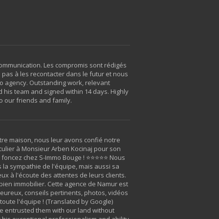
 communication. Les compromis sont rédigés
pas à les recontacter dans le futur et nous
mo agency. Outstanding work, relevant
 his team and signed within 14 days. Highly
 our friends and family.
tre maison, nous leur avons confié notre
culier à Monsieur Arben Kocinaj pour son
en, foncez chez S-Immo Bouge ! ⭐⭐⭐⭐⭐ Nous
 la sympathie de l'équipe, mais aussi sa
 à l'écoute des attentes de leurs clients.
e bien immobilier. Cette agence de Namur est
aleureux, conseils pertinents, photos, vidéos
toute l'équipe ! (Translated by Google)
we entrusted them with our land without
r his exceptional professionalism and ability