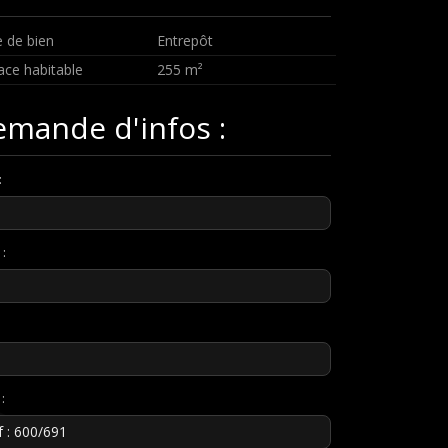
 de bien
Entrepôt
ace habitable
255 m²
mande d'infos :
:
 :
: