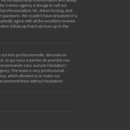
 the S-Immo agency in Bouge to sell our
nd professionalism. Mr. Arben Kocinaj, and
our questions. We couldn't have dreamed of a
artedly agree with all the excellent reviews
ive follow-up that truly lives up to the
e est très professionnelle, dévouée et
ce, ce qui nous a permis de prendre nos
Je recommande sans aucune hésitation !
agency. The team is very professional,
ency, which allowed us to make our
 recommend them without hesitation!