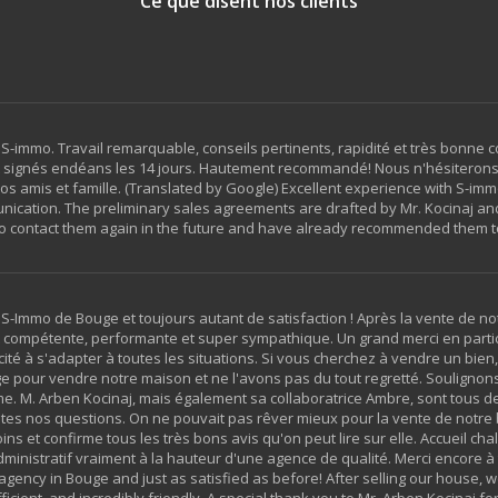
Ce que disent nos clients
 S-immo. Travail remarquable, conseils pertinents, rapidité et très bonne
nt signés endéans les 14 jours. Hautement recommandé! Nous n'hésiterons 
os amis et famille. (Translated by Google) Excellent experience with S-im
ication. The preliminary sales agreements are drafted by Mr. Kocinaj and
o contact them again in the future and have already recommended them to
-Immo de Bouge et toujours autant de satisfaction ! Après la vente de no
st compétente, performante et super sympathique. Un grand merci en parti
ité à s'adapter à toutes les situations. Si vous cherchez à vendre un bi
e pour vendre notre maison et ne l'avons pas du tout regretté. Soulignons
 M. Arben Kocinaj, mais également sa collaboratrice Ambre, sont tous deux
 toutes nos questions. On ne pouvait pas rêver mieux pour la vente de notr
oins et confirme tous les très bons avis qu'on peut lire sur elle. Accueil ch
ministratif vraiment à la hauteur d'une agence de qualité. Merci encore à 
ency in Bouge and just as satisfied as before! After selling our house, 
ficient, and incredibly friendly. A special thank you to Mr. Arben Kocinaj fo