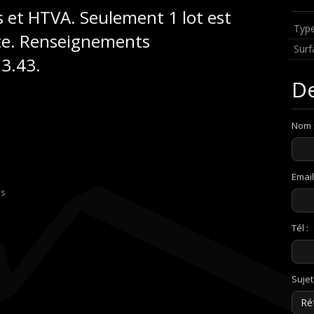
is et HTVA. Seulement 1 lot est
Type
acte. Renseignements
Surf
.03.43.
De
Nom 
Email
es
Tél :
Sujet 