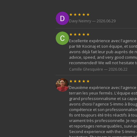
★★★★★
Davy Neimry — 2026.06.29
★★★★★
Excellente expérience avec l'agence
par Mr Kocinaj et son équipe, et so
avons déjà fait leur pub auprès de n
advice, speed, and very good commun
recommended! We will not hesitate t
Camille Ghesquière — 2026.06.22
★★★★★
Deuxième expérience avec l'agence S
terrain les yeux fermés. L'équipe e
grand professionnalisme et sa capac
avons choisi l'agence S-Immo à Boug
compétence et son professionnalisme.
Ils ont toujours été très réactifs à
vraiment très professionnelle. Je rej
et reportages remarquables, suivi ad
Second experience with the S-Immo ag
hesitation. The team is competent, ef