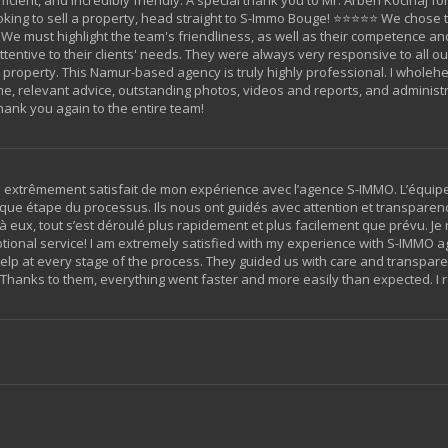
 looking to sell a property, head straight to S-Immo Bouge! ⭐⭐⭐⭐⭐ We chose
l. We must highlight the team's friendliness, as well as their competence a
ttentive to their clients' needs. They were always very responsive to all 
 property. This Namur-based agency is truly highly professional. I wholehe
, relevant advice, outstanding photos, videos and reports, and administrat
hank you again to the entire team!
 suis extrêmement satisfait de mon expérience avec l’agence S-IMMO. L’équip
aque étape du processus. Ils nous ont guidés avec attention et transparen
à eux, tout s’est déroulé plus rapidement et plus facilement que prévu. 
eptional service! I am extremely satisfied with my experience with S-IMMO 
help at every stage of the process. They guided us with care and transpar
 Thanks to them, everything went faster and more easily than expected. I