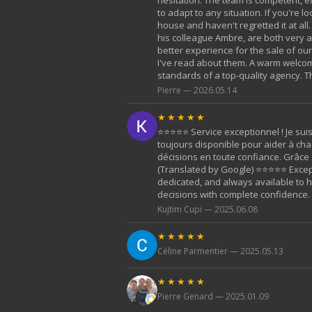
to adapt to any situation. If you're
house and haven't regretted it at al
his colleague Ambre, are both very a
better experience for the sale of our
I've read about them. A warm welcome
standards of a top-quality agency. T
Pierre — 2026.05.14
★★★★★
⭐️⭐️⭐️⭐️⭐️ Service exceptionnel ! Je
toujours disponible pour aider à ch
décisions en toute confiance. Grâce 
(Translated by Google) ⭐️⭐️⭐️⭐️⭐️ Exc
dedicated, and always available to 
decisions with complete confidence.
Kujtim Cupi — 2025.06.08
★★★★★
Céline Parmentier — 2025.05.13
★★★★★
Pierre Genard — 2025.01.09