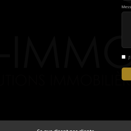
Mess
J