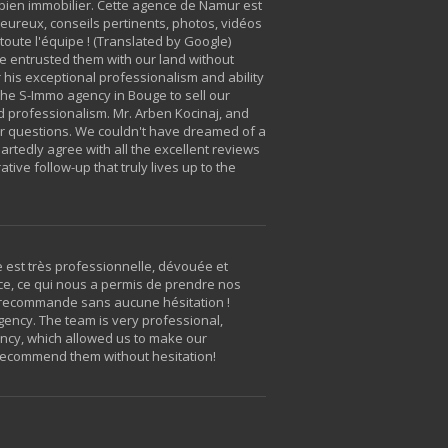
e bien immobilier. Cette agence de Namur est
aleureux, conseils pertinents, photos, vidéos
toute l'équipe ! (Translated by Google)
we entrusted them with our land without
r his exceptional professionalism and ability
 the S-Immo agency in Bouge to sell our
nd professionalism. Mr. Arben Kocinaj, and
our questions. We couldn't have dreamed of a
artedly agree with all the excellent reviews
ive follow-up that truly lives up to the
e est très professionnelle, dévouée et
ce, ce qui nous a permis de prendre nos
Je recommande sans aucune hésitation !
agency. The team is very professional,
ency, which allowed us to make our
 recommend them without hesitation!