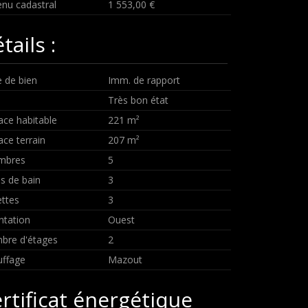
nu cadastral
1 553,00 €
tails :
 de bien
Imm. de rapport
Très bon état
ace habitable
221 m²
ace terrain
207 m²
mbres
5
es de bain
3
ettes
3
ntation
Ouest
bre d'étages
2
ffage
Mazout
rtificat énergétique