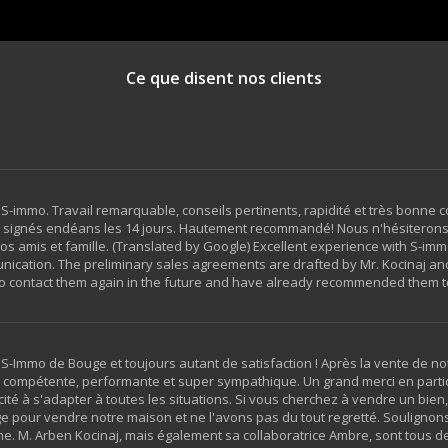
Ce que disent nos clients
 S-immo. Travail remarquable, conseils pertinents, rapidité et très bonne
nt signés endéans les 14 jours. Hautement recommandé! Nous n'hésiterons 
os amis et famille. (Translated by Google) Excellent experience with S-im
ication. The preliminary sales agreements are drafted by Mr. Kocinaj and
o contact them again in the future and have already recommended them to
-Immo de Bouge et toujours autant de satisfaction ! Après la vente de no
st compétente, performante et super sympathique. Un grand merci en parti
ité à s'adapter à toutes les situations. Si vous cherchez à vendre un bi
e pour vendre notre maison et ne l'avons pas du tout regretté. Soulignons
 M. Arben Kocinaj, mais également sa collaboratrice Ambre, sont tous deux