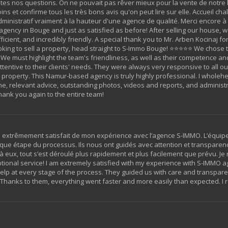
 toutes nos questions. On ne pouvait pas rêver mieux pour la vente de notr
oins et confirme tous les très bons avis qu'on peut lire sur elle. Accueil ch
ministratif vraiment à la hauteur d'une agence de qualité. Merci encore à 
ency in Bouge and just as satisfied as before! After selling our house, 
ficient, and incredibly friendly. A special thank you to Mr. Arben Kocinaj fo
 looking to sell a property, head straight to S-Immo Bouge! ⭐⭐⭐⭐⭐ We chose
l. We must highlight the team's friendliness, as well as their competence a
ttentive to their clients' needs. They were always very responsive to all 
 property. This Namur-based agency is truly highly professional. I wholehe
, relevant advice, outstanding photos, videos and reports, and administrat
hank you again to the entire team!
 suis extrêmement satisfait de mon expérience avec l’agence S-IMMO. L’équip
aque étape du processus. Ils nous ont guidés avec attention et transparen
à eux, tout s’est déroulé plus rapidement et plus facilement que prévu. 
eptional service! I am extremely satisfied with my experience with S-IMMO 
help at every stage of the process. They guided us with care and transpar
 Thanks to them, everything went faster and more easily than expected. I