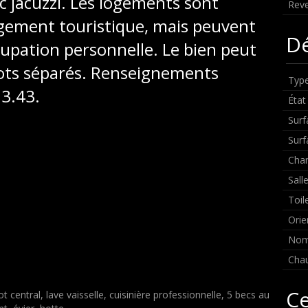
c jacuzzi. Les logements sont
Reve
rgement touristique, mais peuvent
Dé
upation personnelle. Le bien peut
lots séparés. Renseignements
Type
3.43.
État
Surf
Surf
Cha
Sall
Toil
Orie
Nom
Chau
Ce
lot central, lave vaisselle, cuisinière professionnelle, 5 becs au