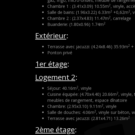
gaz, frigo, micro-ondes, meuble de rangemen
2
Chambre 1 : (3.41x3.09) 10.55m
, vinyle, acc
2
2
Salle de bains: (1.96x3.22) 6.33m
+0,62m
, 
2
Chambre 2 : (2.37x4.83) 11.47m
, carrelage
2
Buanderie: (1.80x0.96) 1.74m
Extérieur
:
2
Terrasse avec jacuzzi: (4.24x8.46) 35.93m
+ 
Ponton privé
1er étage
:
Logement 2
:
2
Séjour: 40.16m
, vinyle
2
Cuisine équipée: (4.70x4.40) 20.66m
, vinyle,
meubles de rangement, espace dînatoire
2
Chambre: (2.95x3.10) 9.11m
, vinyle
2
Salle de douches: 4.06m
, vinyle sur béton,
2
Terrasse avec jacuzzi: (2.81x4.71) 13.26m
2ème étage
: