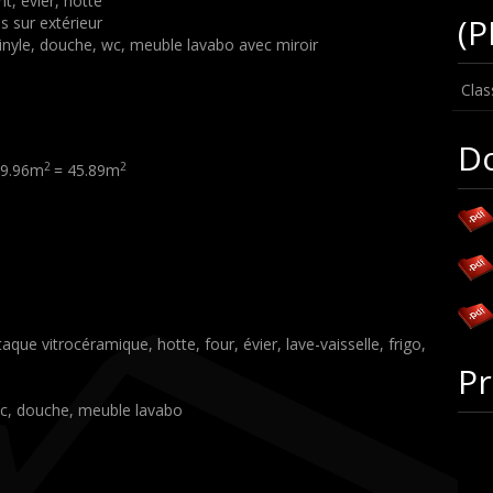
t, évier, hotte
(P
ès sur extérieur
vinyle, douche, wc, meuble lavabo avec miroir
Clas
D
2
2
9.96m
= 45.89m
 taque vitrocéramique, hotte, four, évier, lave-vaisselle, frigo,
Pr
 wc, douche, meuble lavabo