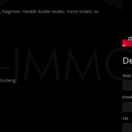
e, baignoire, meuble double lavabo, miroir éclairé, wc
De
Nom 
 Booking)
Email
Tél :