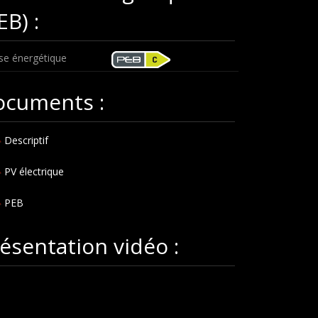
EB) :
se énergétique
ocuments :
Descriptif
PV électrique
PEB
ésentation vidéo :