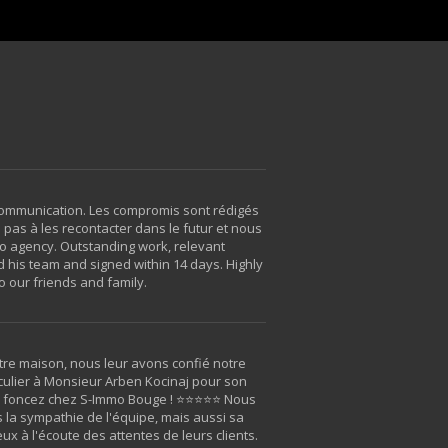
 communication. Les compromis sont rédigés
pas à les recontacter dans le futur et nous
mo agency. Outstanding work, relevant
 his team and signed within 14 days. Highly
 our friends and family.
tre maison, nous leur avons confié notre
culier à Monsieur Arben Kocinaj pour son
en, foncez chez S-Immo Bouge ! ⭐⭐⭐⭐⭐ Nous
 la sympathie de l'équipe, mais aussi sa
 à l'écoute des attentes de leurs clients.