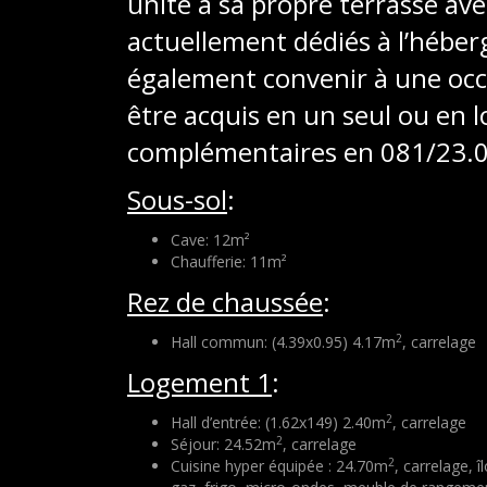
unité a sa propre terrasse ave
actuellement dédiés à l’hébe
également convenir à une occ
être acquis en un seul ou en 
complémentaires en 081/23.0
Sous-sol
:
Cave: 12m²
Chaufferie: 11m²
Rez de chaussée
:
2
Hall commun: (4.39x0.95) 4.17m
, carrelage
Logement 1
:
2
Hall d’entrée: (1.62x149) 2.40m
, carrelage
2
Séjour: 24.52m
, carrelage
2
Cuisine hyper équipée : 24.70m
, carrelage, î