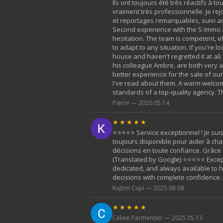
Ils ont toujours été très réactifs à
vraiment très professionnelle. Je rej
et reportages remarquables, suivi ad
Second experience with the S-Immo ag
hesitation. The team is competent, ef
to adapt to any situation. If you're
house and haven't regretted it at al
his colleague Ambre, are both very a
better experience for the sale of our
I've read about them. A warm welcome
standards of a top-quality agency. T
Pierre — 2026.05.14
★★★★★
⭐️⭐️⭐️⭐️⭐️ Service exceptionnel ! Je
toujours disponible pour aider à ch
décisions en toute confiance. Grâce 
(Translated by Google) ⭐️⭐️⭐️⭐️⭐️ Exc
dedicated, and always available to 
decisions with complete confidence.
Kujtim Cupi — 2025.06.08
★★★★★
Céline Parmentier — 2025.05.13