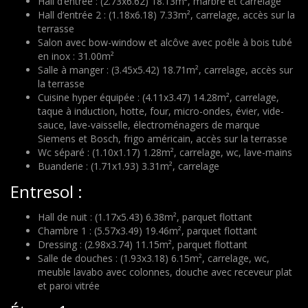
Hall d’entrée : (2.73x6.62) 18.13m², marbre et carrelage
Hall d’entrée 2 : (1.18x6.18) 7.33m², carrelage, accès sur la
terrasse
Salon avec bow-window et alcôve avec poêle à bois tubé
en inox : 31.00m²
Salle à manger : (3.45x5.42) 18.71m², carrelage, accès sur
la terrasse
Cuisine hyper équipée : (4.11x3.47) 14.28m², carrelage,
taque à induction, hotte, four, micro-ondes, évier, vide-
sauce, lave-vaisselle, électroménagers de marque
Siemens et Bosch, frigo américain, accès sur la terrasse
Wc séparé : (1.10x1.17) 1.28m², carrelage, wc, lave-mains
Buanderie : (1.71x1.93) 3.31m², carrelage
Entresol :
Hall de nuit : (1.17x5.43) 6.38m², parquet flottant
Chambre 1 : (5.57x3.49) 19.46m², parquet flottant
Dressing : (2.98x3.74) 11.15m², parquet flottant
Salle de douches : (1.93x3.18) 6.15m², carrelage, wc,
meuble lavabo avec colonnes, douche avec receveur plat
et paroi vitrée