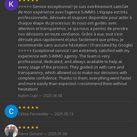
⭐️⭐️⭐️⭐️⭐️ Service exceptionnel ! Je suis extrêmement satisfait
de mon expérience avec l’agence S-IMMO. L’équipe est très
professionnelle, dévouée et toujours disponible pour aider à
chaque étape du processus. Ils nous ont guidés avec
attention et transparence, ce qui nous a permis de prendre
nos décisions en toute confiance. Grâce à eux, tout s’est
déroulé plus rapidement et plus facilement que prévu. Je
recommande sans aucune hésitation ! (Translated by Google)
⭐️⭐️⭐️⭐️⭐️ Exceptional service! I am extremely satisfied with my
experience with S-IMMO agency. The team is very
professional, dedicated, and always available to help at
every stage of the process. They guided us with care and
transparency, which allowed us to make our decisions with
complete confidence. Thanks to them, everything went faster
and more easily than expected. I recommend them without
hesitation!
Kujtim Cupi — 2025.06.08
★★★★★
Céline Parmentier — 2025.05.13
★★★★★
Pierre Genard — 2025.01.09