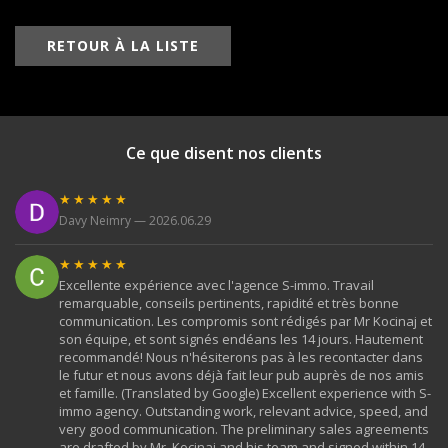
RETOUR À LA LISTE
Ce que disent nos clients
★★★★★
Davy Neimry — 2026.06.29
★★★★★
Excellente expérience avec l'agence S-immo. Travail
remarquable, conseils pertinents, rapidité et très bonne
communication. Les compromis sont rédigés par Mr Kocinaj et
son équipe, et sont signés endéans les 14 jours. Hautement
recommandé! Nous n'hésiterons pas à les recontacter dans
le futur et nous avons déjà fait leur pub auprès de nos amis
et famille. (Translated by Google) Excellent experience with S-
immo agency. Outstanding work, relevant advice, speed, and
very good communication. The preliminary sales agreements
are drafted by Mr. Kocinaj and his team and signed within 14