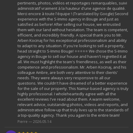
pertinents, photos, vidéos et reportages remarquables, suivi
administratif vraiment à la hauteur d'une agence de qualité.
Merci encore à toute l'équipe ! (Translated by Google) Second
experience with the S-Immo agency in Bouge and just as
satisfied as before! After selling our house, we entrusted
them with our land without hesitation. The team is competent,
efficient, and incredibly friendly. A special thank you to Mr.
Arben Kocinaj for his exceptional professionalism and ability
to adapt to any situation. If you're looking to sell a property,
head straight to S-Immo Bouge! ⭐⭐⭐⭐⭐ We chose the S-Immo
agency in Bouge to sell our house and haven't regretted it at
all. We must highlight the team's friendliness, as well as their
competence and professionalism. Mr. Arben Kocinaj, and his
colleague Ambre, are both very attentive to their clients'
needs. They were always very responsive to all our
questions. We couldn't have dreamed of a better experience
for the sale of our property. This Namur-based agency is truly
highly professional. I wholeheartedly agree with all the
excellent reviews I've read about them. A warm welcome,
relevant advice, outstanding photos, videos and reports, and
administrative follow-up that truly lives up to the standards of
a top-quality agency. Thank you again to the entire team!
Pierre — 2026.05.14
★★★★★