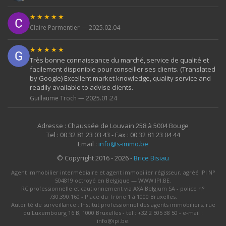
★★★★★
Claire Parmentier — 2025.02.04
★★★★★
Très bonne connaissance du marché, service de qualité et
facilement disponible pour conseiller ses clients. (Translated
by Google) Excellent market knowledge, quality service and
readily available to advise clients.
Guillaume Troch — 2025.01.24
Adresse : Chaussée de Louvain 258 à 5004 Bouge
Tel : 00 32 81 23 03 43 - Fax : 00 32 81 23 04 44
Email :
info@s-immo.be
© Copyright 2016 - 2026 -
Brice Bisiau
Agent immobilier intermédiaire et agent immobilier régisseur, agréé IPI N°
504819 octroyé en Belgique — WWW.IPI.BE.
RC professionnelle et cautionnement via AXA Belgium SA - police n°
730.390.160 - Place du Trône 1 à 1000 Bruxelles.
Autorité de surveillance : Institut professionnel des agents immobiliers, rue
du Luxembourg 16 B, 1000 Bruxelles - tél : +32 2 505 38 50 - e-mail :
info@ipi.be.