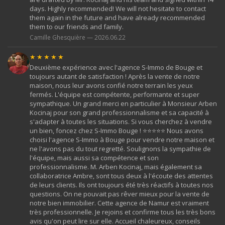
days. Highly recommended! We will not hesitate to contact
them again in the future and have already recommended
them to our friends and family.
Camille Ghesquière — 2026.06.22
★★★★★
Deuxième expérience avec l'agence S-Immo de Bouge et
toujours autant de satisfaction ! Après la vente de notre
maison, nous leur avons confié notre terrain les yeux
fermés. L'équipe est compétente, performante et super
sympathique. Un grand merci en particulier à Monsieur Arben
Kocinaj pour son grand professionnalisme et sa capacité à
s'adapter à toutes les situations. Si vous cherchez à vendre
un bien, foncez chez S-Immo Bouge ! ⭐⭐⭐⭐⭐ Nous avons
choisi l'agence S-Immo à Bouge pour vendre notre maison et
ne l'avons pas du tout regretté. Soulignons la sympathie de
l'équipe, mais aussi sa compétence et son
professionnalisme. M. Arben Kocinaj, mais également sa
collaboratrice Ambre, sont tous deux à l'écoute des attentes
de leurs clients. Ils ont toujours été très réactifs à toutes nos
questions. On ne pouvait pas rêver mieux pour la vente de
notre bien immobilier. Cette agence de Namur est vraiment
très professionnelle. Je rejoins et confirme tous les très bons
avis qu'on peut lire sur elle. Accueil chaleureux, conseils