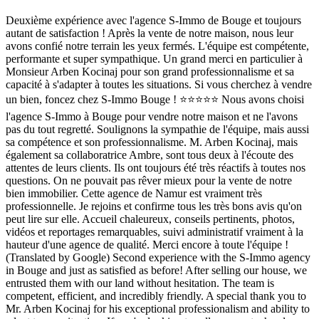
Deuxième expérience avec l'agence S-Immo de Bouge et toujours
autant de satisfaction ! Après la vente de notre maison, nous leur
avons confié notre terrain les yeux fermés. L'équipe est compétente,
performante et super sympathique. Un grand merci en particulier à
Monsieur Arben Kocinaj pour son grand professionnalisme et sa
capacité à s'adapter à toutes les situations. Si vous cherchez à vendre
un bien, foncez chez S-Immo Bouge ! ⭐⭐⭐⭐⭐ Nous avons choisi
l'agence S-Immo à Bouge pour vendre notre maison et ne l'avons
pas du tout regretté. Soulignons la sympathie de l'équipe, mais aussi
sa compétence et son professionnalisme. M. Arben Kocinaj, mais
également sa collaboratrice Ambre, sont tous deux à l'écoute des
attentes de leurs clients. Ils ont toujours été très réactifs à toutes nos
questions. On ne pouvait pas rêver mieux pour la vente de notre
bien immobilier. Cette agence de Namur est vraiment très
professionnelle. Je rejoins et confirme tous les très bons avis qu'on
peut lire sur elle. Accueil chaleureux, conseils pertinents, photos,
vidéos et reportages remarquables, suivi administratif vraiment à la
hauteur d'une agence de qualité. Merci encore à toute l'équipe !
(Translated by Google) Second experience with the S-Immo agency
in Bouge and just as satisfied as before! After selling our house, we
entrusted them with our land without hesitation. The team is
competent, efficient, and incredibly friendly. A special thank you to
Mr. Arben Kocinaj for his exceptional professionalism and ability to