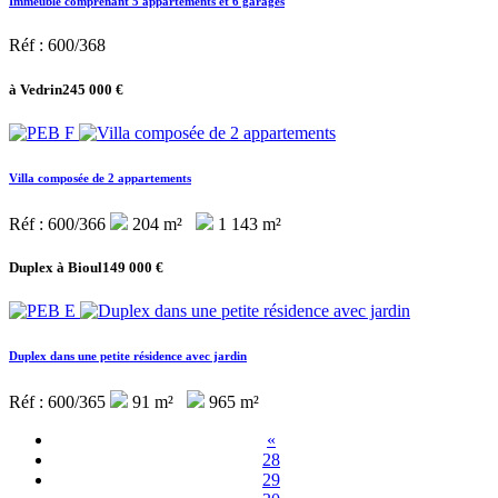
Immeuble comprenant 5 appartements et 6 garages
Réf : 600/368
à Vedrin
245 000 €
Villa composée de 2 appartements
Réf : 600/366
204 m²
1 143 m²
Duplex à Bioul
149 000 €
Duplex dans une petite résidence avec jardin
Réf : 600/365
91 m²
965 m²
«
28
29