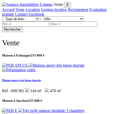
Vente
☰
Accueil
Vente
Location
Gestion locative
Recrutement
Evaluation
gratuite
Contact
Facebook
Rechercher
Vente
Maison à Falmagne
235 000 €
Maison neuve très basse énergie
Réf : 600/381
144 m²
476 m²
Maison à Auvelais
255 000 €