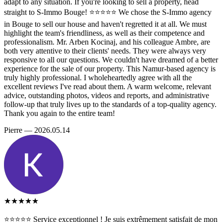
adapt to any situation. If you're looking to sell a property, head
straight to S-Immo Bouge! ⭐⭐⭐⭐⭐ We chose the S-Immo agency
in Bouge to sell our house and haven't regretted it at all. We must
highlight the team's friendliness, as well as their competence and
professionalism. Mr. Arben Kocinaj, and his colleague Ambre, are
both very attentive to their clients' needs. They were always very
responsive to all our questions. We couldn't have dreamed of a better
experience for the sale of our property. This Namur-based agency is
truly highly professional. I wholeheartedly agree with all the
excellent reviews I've read about them. A warm welcome, relevant
advice, outstanding photos, videos and reports, and administrative
follow-up that truly lives up to the standards of a top-quality agency.
Thank you again to the entire team!
Pierre — 2026.05.14
★★★★★
⭐️⭐️⭐️⭐️⭐️ Service exceptionnel ! Je suis extrêmement satisfait de mon