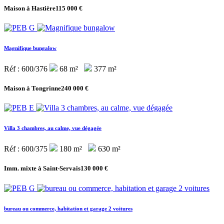
Maison à Hastière
115 000 €
Magnifique bungalow
Réf : 600/376
68 m²
377 m²
Maison à Tongrinne
240 000 €
Villa 3 chambres, au calme, vue dégagée
Réf : 600/375
180 m²
630 m²
Imm. mixte à Saint-Servais
130 000 €
bureau ou commerce, habitation et garage 2 voitures