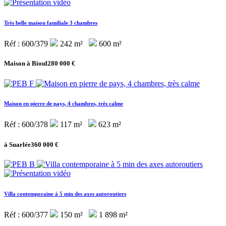
Très belle maison familiale 3 chambres
Réf : 600/379
242 m²
600 m²
Maison à Bioul
280 000 €
Maison en pierre de pays, 4 chambres, très calme
Réf : 600/378
117 m²
623 m²
à Suarlée
360 000 €
Villa contemporaine à 5 min des axes autoroutiers
Réf : 600/377
150 m²
1 898 m²