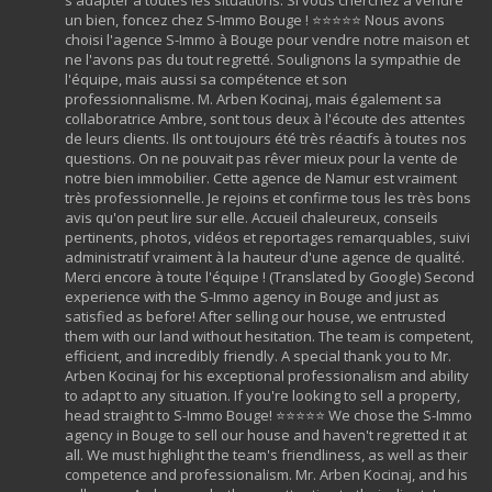
un bien, foncez chez S-Immo Bouge ! ⭐⭐⭐⭐⭐ Nous avons
choisi l'agence S-Immo à Bouge pour vendre notre maison et
ne l'avons pas du tout regretté. Soulignons la sympathie de
l'équipe, mais aussi sa compétence et son
professionnalisme. M. Arben Kocinaj, mais également sa
collaboratrice Ambre, sont tous deux à l'écoute des attentes
de leurs clients. Ils ont toujours été très réactifs à toutes nos
questions. On ne pouvait pas rêver mieux pour la vente de
notre bien immobilier. Cette agence de Namur est vraiment
très professionnelle. Je rejoins et confirme tous les très bons
avis qu'on peut lire sur elle. Accueil chaleureux, conseils
pertinents, photos, vidéos et reportages remarquables, suivi
administratif vraiment à la hauteur d'une agence de qualité.
Merci encore à toute l'équipe ! (Translated by Google) Second
experience with the S-Immo agency in Bouge and just as
satisfied as before! After selling our house, we entrusted
them with our land without hesitation. The team is competent,
efficient, and incredibly friendly. A special thank you to Mr.
Arben Kocinaj for his exceptional professionalism and ability
to adapt to any situation. If you're looking to sell a property,
head straight to S-Immo Bouge! ⭐⭐⭐⭐⭐ We chose the S-Immo
agency in Bouge to sell our house and haven't regretted it at
all. We must highlight the team's friendliness, as well as their
competence and professionalism. Mr. Arben Kocinaj, and his