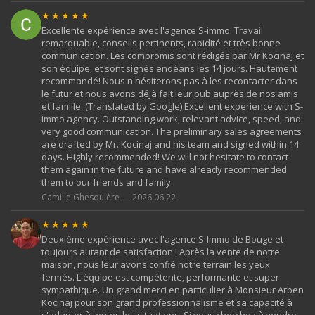
★★★★★
Excellente expérience avec l'agence S-immo. Travail
remarquable, conseils pertinents, rapidité et très bonne
communication. Les compromis sont rédigés par Mr Kocinaj et
son équipe, et sont signés endéans les 14 jours. Hautement
recommandé! Nous n'hésiterons pas à les recontacter dans
le futur et nous avons déjà fait leur pub auprès de nos amis
et famille. (Translated by Google) Excellent experience with S-
immo agency. Outstanding work, relevant advice, speed, and
very good communication. The preliminary sales agreements
are drafted by Mr. Kocinaj and his team and signed within 14
days. Highly recommended! We will not hesitate to contact
them again in the future and have already recommended
them to our friends and family.
Camille Ghesquière — 2026.06.22
★★★★★
Deuxième expérience avec l'agence S-Immo de Bouge et
toujours autant de satisfaction ! Après la vente de notre
maison, nous leur avons confié notre terrain les yeux
fermés. L'équipe est compétente, performante et super
sympathique. Un grand merci en particulier à Monsieur Arben
Kocinaj pour son grand professionnalisme et sa capacité à
s'adapter à toutes les situations. Si vous cherchez à vendre