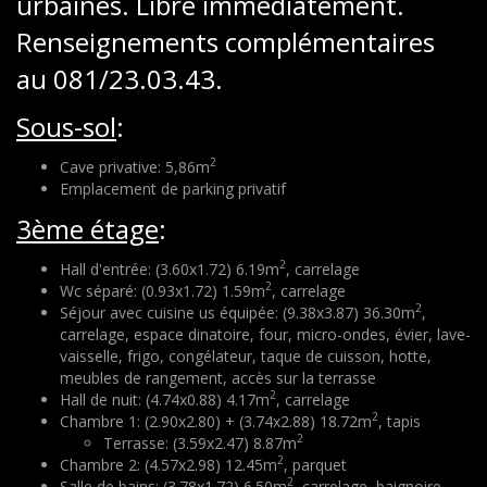
urbaines. Libre immédiatement.
Renseignements complémentaires
au 081/23.03.43.
Sous-sol
:
2
Cave privative: 5,86m
Emplacement de parking privatif
3ème étage
:
2
Hall d'entrée: (3.60x1.72) 6.19m
, carrelage
2
Wc séparé: (0.93x1.72) 1.59m
, carrelage
2
Séjour avec cuisine us équipée: (9.38x3.87) 36.30m
,
carrelage, espace dinatoire, four, micro-ondes, évier, lave-
vaisselle, frigo, congélateur, taque de cuisson, hotte,
meubles de rangement, accès sur la terrasse
2
Hall de nuit: (4.74x0.88) 4.17m
, carrelage
2
Chambre 1: (2.90x2.80) + (3.74x2.88) 18.72m
, tapis
2
Terrasse: (3.59x2.47) 8.87m
2
Chambre 2: (4.57x2.98) 12.45m
, parquet
2
Salle de bains: (3.78x1.72) 6.50m
, carrelage, baignoire