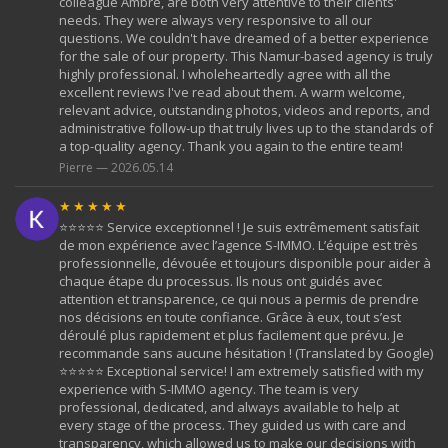
colleague Ambre, are both very attentive to their clients'
needs. They were always very responsive to all our
questions. We couldn't have dreamed of a better experience
for the sale of our property. This Namur-based agency is truly
highly professional. I wholeheartedly agree with all the
excellent reviews I've read about them. A warm welcome,
relevant advice, outstanding photos, videos and reports, and
administrative follow-up that truly lives up to the standards of
a top-quality agency. Thank you again to the entire team!
Pierre — 2026.05.14
★★★★★
⭐️⭐️⭐️⭐️⭐️ Service exceptionnel ! Je suis extrêmement satisfait
de mon expérience avec l’agence S-IMMO. L’équipe est très
professionnelle, dévouée et toujours disponible pour aider à
chaque étape du processus. Ils nous ont guidés avec
attention et transparence, ce qui nous a permis de prendre
nos décisions en toute confiance. Grâce à eux, tout s’est
déroulé plus rapidement et plus facilement que prévu. Je
recommande sans aucune hésitation ! (Translated by Google)
⭐️⭐️⭐️⭐️⭐️ Exceptional service! I am extremely satisfied with my
experience with S-IMMO agency. The team is very
professional, dedicated, and always available to help at
every stage of the process. They guided us with care and
transparency, which allowed us to make our decisions with