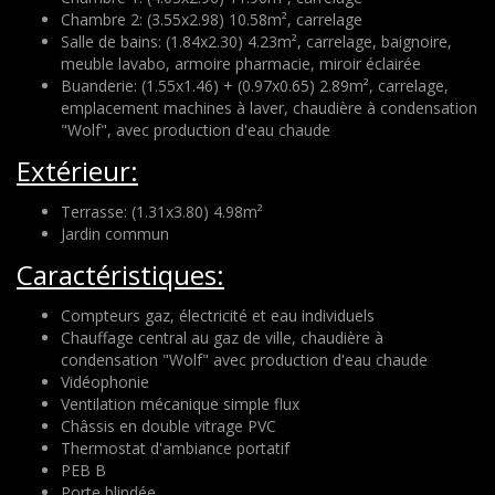
Chambre 2: (3.55x2.98) 10.58m², carrelage
Salle de bains: (1.84x2.30) 4.23m², carrelage, baignoire,
meuble lavabo, armoire pharmacie, miroir éclairée
Buanderie: (1.55x1.46) + (0.97x0.65) 2.89m², carrelage,
emplacement machines à laver, chaudière à condensation
"Wolf", avec production d'eau chaude
Extérieur:
Terrasse: (1.31x3.80) 4.98m²
Jardin commun
Caractéristiques:
Compteurs gaz, électricité et eau individuels
Chauffage central au gaz de ville, chaudière à
condensation "Wolf" avec production d'eau chaude
Vidéophonie
Ventilation mécanique simple flux
Châssis en double vitrage PVC
Thermostat d'ambiance portatif
PEB B
Porte blindée