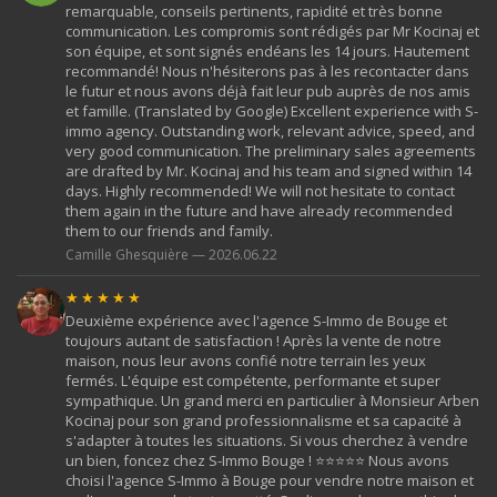
remarquable, conseils pertinents, rapidité et très bonne
communication. Les compromis sont rédigés par Mr Kocinaj et
son équipe, et sont signés endéans les 14 jours. Hautement
recommandé! Nous n'hésiterons pas à les recontacter dans
le futur et nous avons déjà fait leur pub auprès de nos amis
et famille. (Translated by Google) Excellent experience with S-
immo agency. Outstanding work, relevant advice, speed, and
very good communication. The preliminary sales agreements
are drafted by Mr. Kocinaj and his team and signed within 14
days. Highly recommended! We will not hesitate to contact
them again in the future and have already recommended
them to our friends and family.
Camille Ghesquière — 2026.06.22
★★★★★
Deuxième expérience avec l'agence S-Immo de Bouge et
toujours autant de satisfaction ! Après la vente de notre
maison, nous leur avons confié notre terrain les yeux
fermés. L'équipe est compétente, performante et super
sympathique. Un grand merci en particulier à Monsieur Arben
Kocinaj pour son grand professionnalisme et sa capacité à
s'adapter à toutes les situations. Si vous cherchez à vendre
un bien, foncez chez S-Immo Bouge ! ⭐⭐⭐⭐⭐ Nous avons
choisi l'agence S-Immo à Bouge pour vendre notre maison et