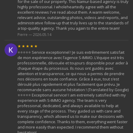
for the sale of our property. This Namur-based agency is truly
highly professional. I wholeheartedly agree with all the
excellent reviews I've read about them. A warm welcome,
relevant advice, outstanding photos, videos and reports, and
administrative follow-up that truly lives up to the standards of
a top-quality agency. Thank you again to the entire team!
Pierre — 2026.05.14
★★★★★
⭐️⭐️⭐️⭐️⭐️ Service exceptionnel ! Je suis extrêmement satisfait
de mon expérience avec l’agence S-IMMO. L’équipe est très
professionnelle, dévouée et toujours disponible pour aider à
chaque étape du processus. Ils nous ont guidés avec
attention et transparence, ce qui nous a permis de prendre
nos décisions en toute confiance. Grâce à eux, tout s’est
déroulé plus rapidement et plus facilement que prévu. Je
recommande sans aucune hésitation ! (Translated by Google)
⭐️⭐️⭐️⭐️⭐️ Exceptional service! I am extremely satisfied with my
experience with S-IMMO agency. The team is very
professional, dedicated, and always available to help at
every stage of the process. They guided us with care and
transparency, which allowed us to make our decisions with
complete confidence. Thanks to them, everything went faster
and more easily than expected. I recommend them without
hesitation!