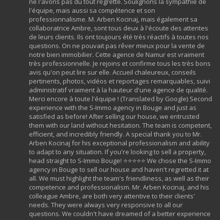
ne l'avons pas du tout regretté. Soulignons la sympathie de
l'équipe, mais aussi sa compétence et son
professionnalisme. M. Arben Kocinaj, mais également sa
collaboratrice Ambre, sont tous deux à l'écoute des attentes
de leurs clients. Ils ont toujours été très réactifs à toutes nos
questions. On ne pouvait pas rêver mieux pour la vente de
notre bien immobilier. Cette agence de Namur est vraiment
très professionnelle. Je rejoins et confirme tous les très bons
avis qu'on peut lire sur elle. Accueil chaleureux, conseils
pertinents, photos, vidéos et reportages remarquables, suivi
administratif vraiment à la hauteur d'une agence de qualité.
Merci encore à toute l'équipe ! (Translated by Google) Second
experience with the S-Immo agency in Bouge and just as
satisfied as before! After selling our house, we entrusted
them with our land without hesitation. The team is competent,
efficient, and incredibly friendly. A special thank you to Mr.
Arben Kocinaj for his exceptional professionalism and ability
to adapt to any situation. If you're looking to sell a property,
head straight to S-Immo Bouge! ⭐⭐⭐⭐⭐ We chose the S-Immo
agency in Bouge to sell our house and haven't regretted it at
all. We must highlight the team's friendliness, as well as their
competence and professionalism. Mr. Arben Kocinaj, and his
colleague Ambre, are both very attentive to their clients'
needs. They were always very responsive to all our
questions. We couldn't have dreamed of a better experience