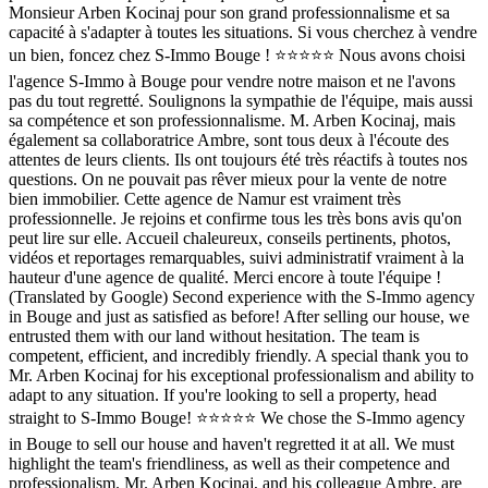
Monsieur Arben Kocinaj pour son grand professionnalisme et sa
capacité à s'adapter à toutes les situations. Si vous cherchez à vendre
un bien, foncez chez S-Immo Bouge ! ⭐⭐⭐⭐⭐ Nous avons choisi
l'agence S-Immo à Bouge pour vendre notre maison et ne l'avons
pas du tout regretté. Soulignons la sympathie de l'équipe, mais aussi
sa compétence et son professionnalisme. M. Arben Kocinaj, mais
également sa collaboratrice Ambre, sont tous deux à l'écoute des
attentes de leurs clients. Ils ont toujours été très réactifs à toutes nos
questions. On ne pouvait pas rêver mieux pour la vente de notre
bien immobilier. Cette agence de Namur est vraiment très
professionnelle. Je rejoins et confirme tous les très bons avis qu'on
peut lire sur elle. Accueil chaleureux, conseils pertinents, photos,
vidéos et reportages remarquables, suivi administratif vraiment à la
hauteur d'une agence de qualité. Merci encore à toute l'équipe !
(Translated by Google) Second experience with the S-Immo agency
in Bouge and just as satisfied as before! After selling our house, we
entrusted them with our land without hesitation. The team is
competent, efficient, and incredibly friendly. A special thank you to
Mr. Arben Kocinaj for his exceptional professionalism and ability to
adapt to any situation. If you're looking to sell a property, head
straight to S-Immo Bouge! ⭐⭐⭐⭐⭐ We chose the S-Immo agency
in Bouge to sell our house and haven't regretted it at all. We must
highlight the team's friendliness, as well as their competence and
professionalism. Mr. Arben Kocinaj, and his colleague Ambre, are