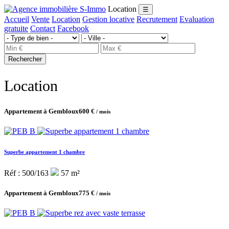
Location
☰
Accueil
Vente
Location
Gestion locative
Recrutement
Evaluation
gratuite
Contact
Facebook
Rechercher
Location
Appartement à Gembloux
600 €
/ mois
Superbe appartement 1 chambre
Réf : 500/163
57 m²
Appartement à Gembloux
775 €
/ mois